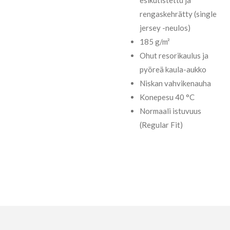
rengaskehrätty (single
jersey -neulos)
185 g/m²
Ohut resorikaulus ja
pyöreä kaula-aukko
Niskan vahvikenauha
Konepesu 40 °C
Normaali istuvuus
(Regular Fit)