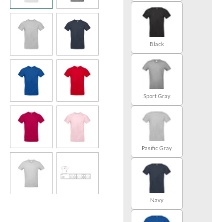
Black
Sport Gray
Pasific Gray
Navy