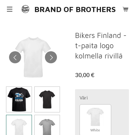
Siirry
BRAND OF BROTHERS
pääsisältöön
Bikers Finland -
t-paita logo
kolmella rivillä
30,00 €
Väri
White