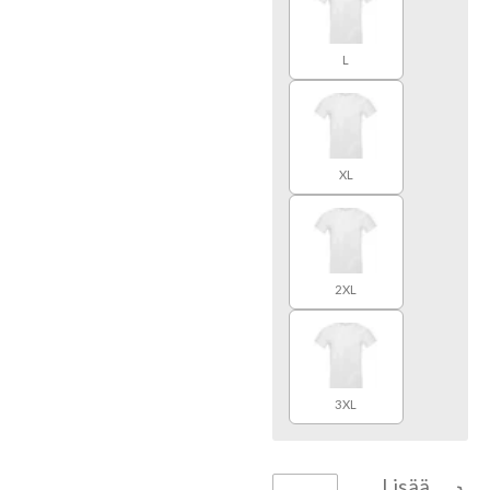
L
XL
2XL
3XL
Lisää