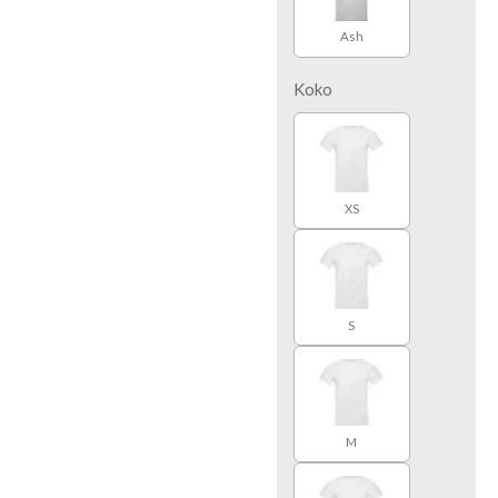
Ash
Koko
XS
S
M