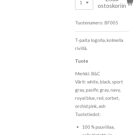
ostoskoriin
Tuotenumero:
BF005
T-paita logolla, kolmella
rivillä.
Tuote
Merkki: B&C
Värit: white, black, sport
gray, pasific gray, navy,
royal blue, red, sorbet,
orchid pink, ash
Tuotetiedot:
100 % puuvillaa,
esikutistettu ja