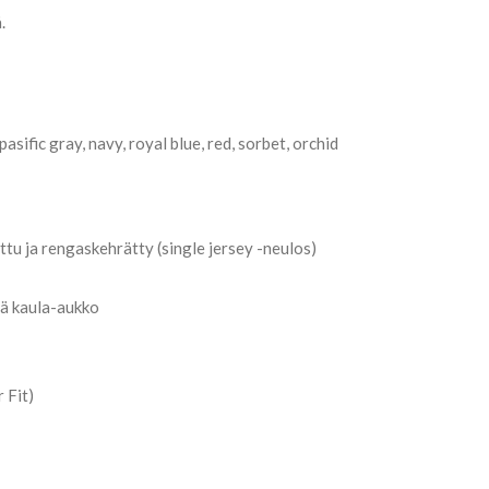
.
 pasific gray, navy, royal blue, red, sorbet, orchid
ttu ja rengaskehrätty (single jersey -neulos)
eä kaula-aukko
 Fit)