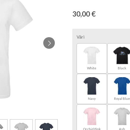
30,00 €
Väri
White
Black
Navy
Royal Blu
Orchid Pink
Ash