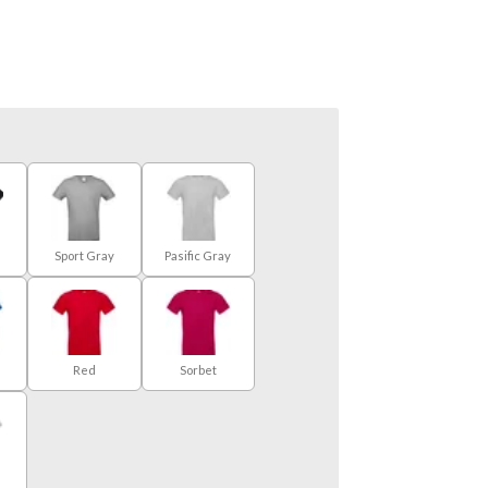
Sport Gray
Pasific Gray
e
Red
Sorbet