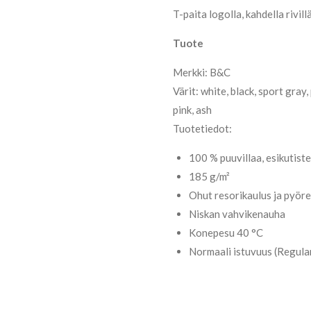
T-paita logolla, kahdella rivillä
Tuote
Merkki: B&C
Värit: white, black, sport gray,
pink, ash
Tuotetiedot:
100 % puuvillaa, esikutiste
185 g/m²
Ohut resorikaulus ja pyör
Niskan vahvikenauha
Konepesu 40 °C
Normaali istuvuus (Regular