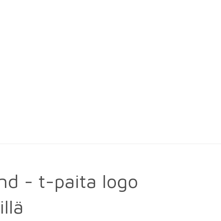
nd - t-paita logo
illä