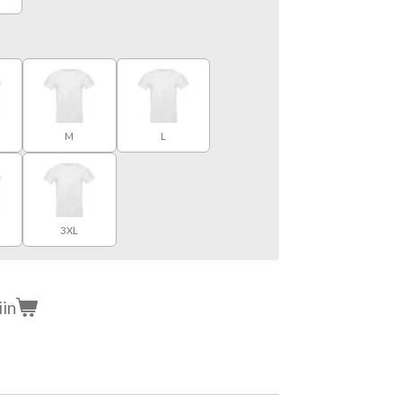
M
L
3XL
iin