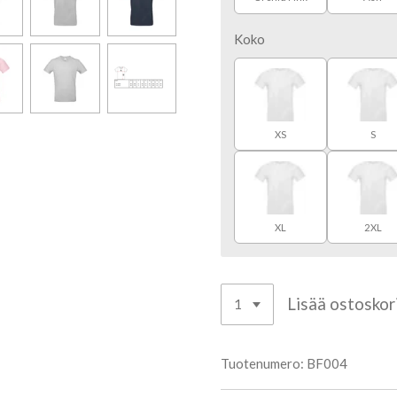
Koko
XS
S
XL
2XL
Lisää ostoskor
Tuotenumero:
BF004